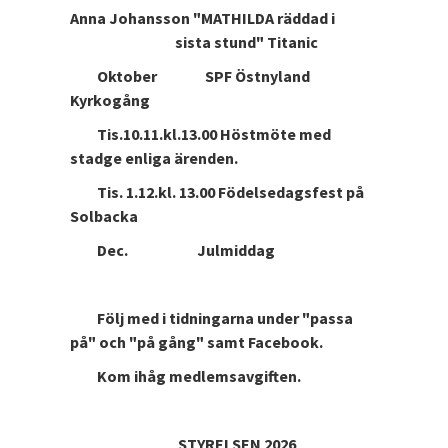
Anna Johansson "MATHILDA räddad i
sista stund" Titanic
Oktober SPF Östnyland
Kyrkogång
Tis.10.11.kl.13.00 Höstmöte med
stadge enliga ärenden.
Tis. 1.12.kl. 13.00 Födelsedagsfest på
Solbacka
Dec. Julmiddag
Följ med i tidningarna under "passa
på" och "på gång" samt Facebook.
Kom ihåg medlemsavgiften.
STYRELSEN 2026