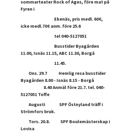
sommarteater Rock of Ages, före mat på
Fyren i
Ekenäs, pris medl. 60€,
icke medl.70€ anm. före 25.6
tel 040-5127051
Busstider Byagården
11.00, Isnäs 11.15, ABC 11.30, Borgå
11.45.
Ons. 29.7 Hemlig resa busstider
Byagården 8.00 - Isnäs 8.15 - Borgå
8.40 Anmäl före 21.7. tel. 040-
5127051 Toffe
Augusti SPF Östnyland träff i
Strömfors bruk.
Tors. 20.8. SPF Boulemästerskap i
Lovisa