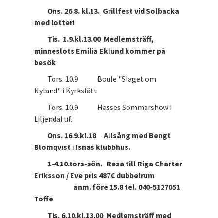
Ons. 26.8. kl.13. Grillfest vid Solbacka
med lotteri
Tis. 1.9.kl.13.00 Medlemsträff,
minneslots Emilia Eklund kommer på
besök
Tors. 10.9 Boule "Slaget om
Nyland" i Kyrkslätt
Tors. 10.9 Hasses Sommarshow i
Liljendal uf.
Ons. 16.9.kl.18 Allsång med Bengt
Blomqvist i Isnäs klubbhus.
1-4.10.tors-sön. Resa till Riga Charter
Eriksson / Eve pris 487€ dubbelrum
anm. före 15.8 tel. 040-5127051
Toffe
Tis. 6.10.kl.13.00 Medlemsträff med