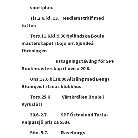
sportplan.
Tis.2.6. kl. 13. Medlemsträff med
lotteri
Tors.11.6.kl.9.30 Nyländska Boule
mästerskapet i Lojo arr. Sjundeå
föreningen
uttagningstävling för SPF
Boulemästerskap i Lovisa 20.8.
Ons.17.6.kl.18.00 Allsång med Bengt
Blomqvist i Isnäs klubbhus.
Tors.25.6 Vårskrällen Boule i
Kyrkslätt
30.6-2.7. SPF Östnyland Tartu-
Peipussjö pris ca 553€
Sön. 5.7. Raseborgs