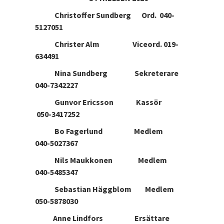
Christoffer Sundberg Ord. 040-
5127051
Christer Alm Viceord. 019-
634491
Nina Sundberg Sekreterare
040-7342227
Gunvor Ericsson Kassör
050-3417252
Bo Fagerlund Medlem
040-5027367
Nils Maukkonen Medlem
040-5485347
Sebastian Häggblom Medlem
050-5878030
Anne Lindfors Ersättare